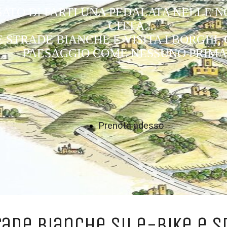
SATO DI FARTI UNA PEDALATA NELLE 
CITTÀ....
 STRADE BIANCHE E VISITA I BORGHI, 
PAESAGGIO COME NESSUNO PRIMA..
Prenota adesso
rade bianche su e-bike e s