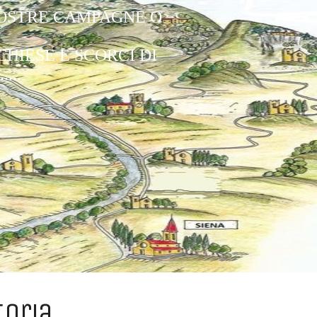
NOSTRE CAMPAGNE O
CHIESE E SCORCI DI
...
toria