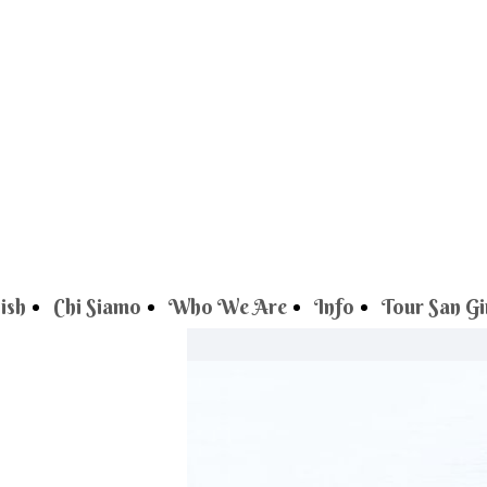
ish
Chi Siamo
Who We Are
Info
Tour San G