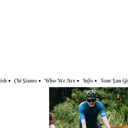
ish
Chi Siamo
Who We Are
Info
Tour San G